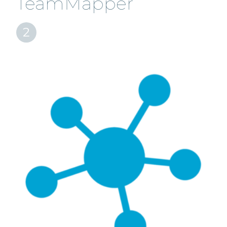
TeamMapper
2