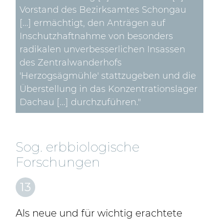
Vorstand des Bezirksamtes Schongau
[...] ermächtigt, den Anträgen auf
Inschutzhaftnahme von besonders
radikalen unverbesserlichen Insassen
des Zentralwanderhofs
'Herzogsägmühle' stattzugeben und die
Überstellung in das Konzentrationslager
Dachau [...] durchzuführen."
Sog. erbbiologische
Forschungen
13
Als neue und für wichtig erachtete