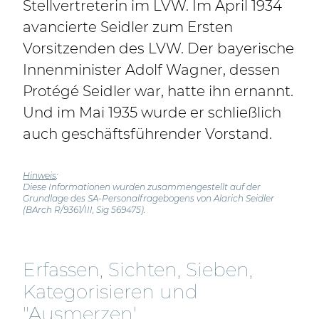
Stellvertreterin im LVW. Im April 1934
avancierte Seidler zum Ersten
Vorsitzenden des LVW. Der bayerische
Innenminister Adolf Wagner, dessen
Protégé Seidler war, hatte ihn ernannt.
Und im Mai 1935 wurde er schließlich
auch geschäftsführender Vorstand.
Hinweis
:
Diese Informationen wurden zusammengestellt auf der
Grundlage des SA-Personalfragebogens von Alarich Seidler
(BArch R/9361/III, Sig 569475).
Erfassen, Sichten, Sieben,
Kategorisieren und
"Ausmerzen'