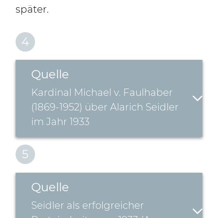
später.
4
Quelle
Kardinal Michael v. Faulhaber
(1869-1952) über Alarich Seidler
im Jahr 1933
5
Quelle
Seidler als erfolgreicher