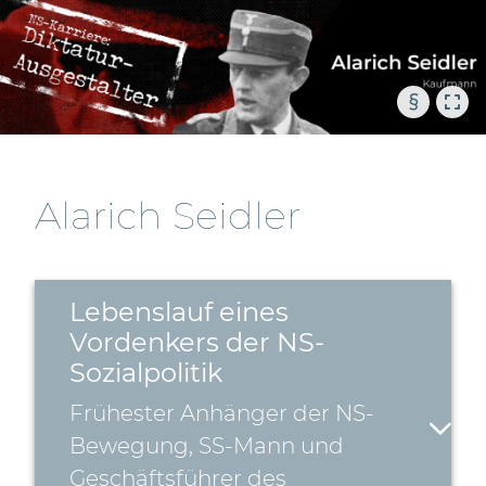
§
Alarich Seidler
Lebenslauf eines
Vordenkers der NS-
Sozialpolitik
Frühester Anhänger der NS-
Bewegung, SS-Mann und
Geschäftsführer des