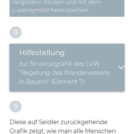
Vergrößern Klicken und mit dem
Lupensymbol heranzoomen.
8
Hilfestellung
zur Strukturgrafik des LVW
"Regelung des Wanderwesens
in Bayern" (Element 7)
9
Diese auf Seidler zurückgehende
Grafik zeigt, wie man alle Menschen